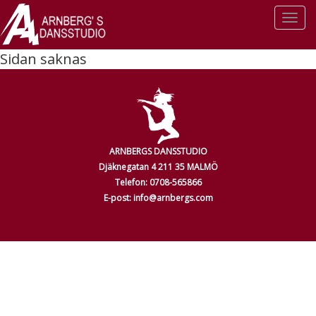
Togg
navi
Sidan saknas
ARNBERGS DANSSTUDIO
Djäknegatan 4 211 35 MALMÖ
Telefon: 0708-565866
E-post: info@arnbergs.com