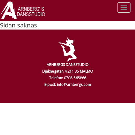
Togg
navi
Sidan saknas
ARNBERGS DANSSTUDIO
Djäknegatan 4 211 35 MALMÖ
Telefon: 0708-565866
E-post: info@arnbergs.com