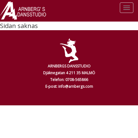
Togg
navi
Sidan saknas
ARNBERGS DANSSTUDIO
Djäknegatan 4 211 35 MALMÖ
Telefon: 0708-565866
E-post: info@arnbergs.com