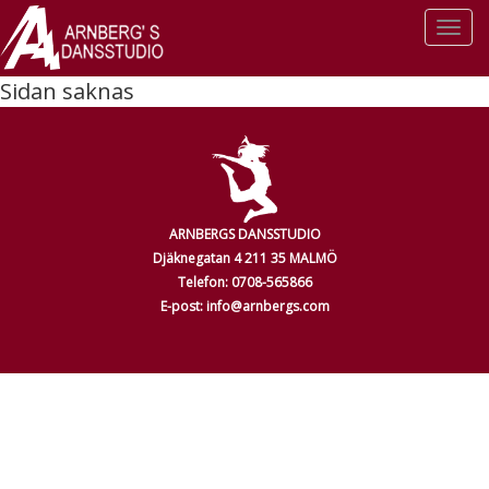
Togg
navi
Sidan saknas
ARNBERGS DANSSTUDIO
Djäknegatan 4 211 35 MALMÖ
Telefon: 0708-565866
E-post: info@arnbergs.com