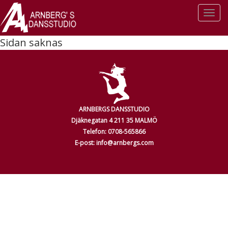
Togg
navi
Sidan saknas
ARNBERGS DANSSTUDIO
Djäknegatan 4 211 35 MALMÖ
Telefon: 0708-565866
E-post: info@arnbergs.com