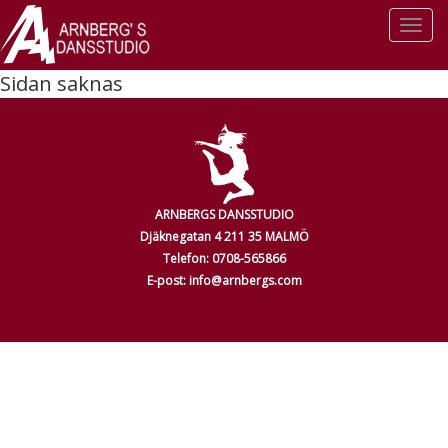
Togg
navi
Sidan saknas
ARNBERGS DANSSTUDIO
Djäknegatan 4 211 35 MALMÖ
Telefon: 0708-565866
E-post: info@arnbergs.com