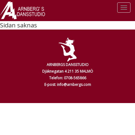
Togg
navi
Sidan saknas
ARNBERGS DANSSTUDIO
Djäknegatan 4 211 35 MALMÖ
Telefon: 0708-565866
E-post: info@arnbergs.com