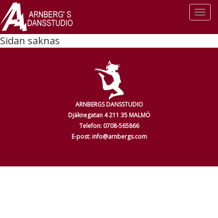
Togg
navi
Sidan saknas
ARNBERGS DANSSTUDIO
Djäknegatan 4 211 35 MALMÖ
Telefon: 0708-565866
E-post: info@arnbergs.com