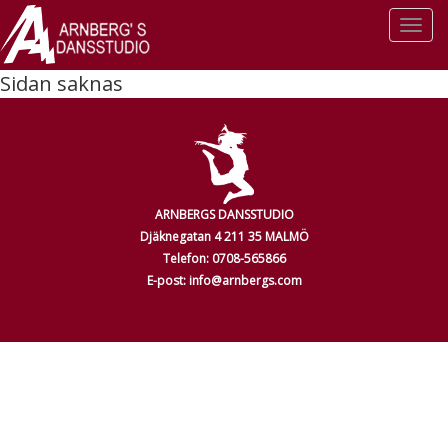
Togg
navi
Sidan saknas
ARNBERGS DANSSTUDIO
Djäknegatan 4 211 35 MALMÖ
Telefon: 0708-565866
E-post: info@arnbergs.com