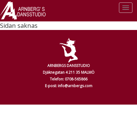
Togg
navi
Sidan saknas
ARNBERGS DANSSTUDIO
Djäknegatan 4 211 35 MALMÖ
Telefon: 0708-565866
E-post: info@arnbergs.com