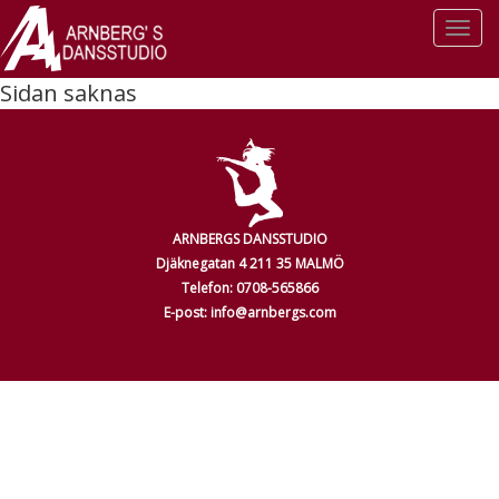
Togg
navi
Sidan saknas
ARNBERGS DANSSTUDIO
Djäknegatan 4 211 35 MALMÖ
Telefon: 0708-565866
E-post: info@arnbergs.com