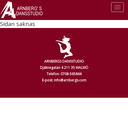
Togg
navi
Sidan saknas
ARNBERGS DANSSTUDIO
Djäknegatan 4 211 35 MALMÖ
Telefon: 0708-565866
E-post: info@arnbergs.com