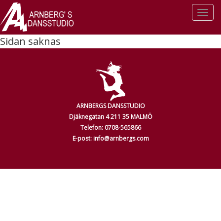
Togg
navi
Sidan saknas
ARNBERGS DANSSTUDIO
Djäknegatan 4 211 35 MALMÖ
Telefon: 0708-565866
E-post: info@arnbergs.com