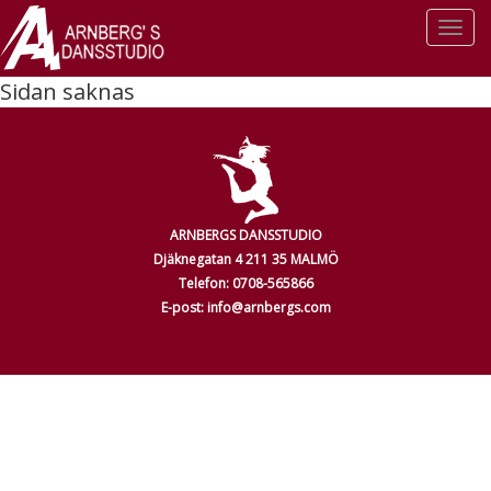
Togg
navi
Sidan saknas
ARNBERGS DANSSTUDIO
Djäknegatan 4 211 35 MALMÖ
Telefon: 0708-565866
E-post: info@arnbergs.com