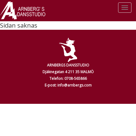
Togg
navi
Sidan saknas
ARNBERGS DANSSTUDIO
Djäknegatan 4 211 35 MALMÖ
Telefon: 0708-565866
E-post: info@arnbergs.com