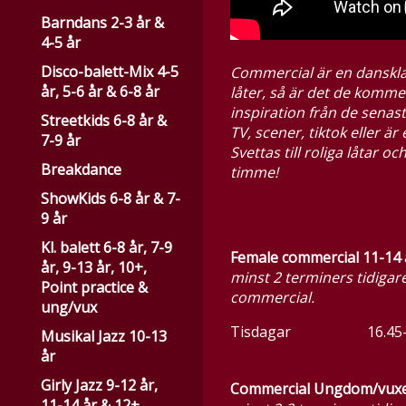
Barndans 2-3 år &
4-5 år
Disco-balett-Mix 4-5
Commercial är en danskla
år, 5-6 år & 6-8 år
låter, så är det de komme
inspiration från de senas
Streetkids 6-8 år &
TV, scener, tiktok eller är 
7-9 år
Svettas till roliga låtar o
Breakdance
timme!
ShowKids 6-8 år & 7-
9 år
Kl. balett 6-8 år, 7-9
Female commercial 11-14 å
år, 9-13 år, 10+,
minst 2 terminers tidigar
Point practice &
commercial.
ung/vux
Tisdagar 16.
Musikal Jazz 10-13
år
Girly Jazz 9-12 år,
Commercial Ungdom/vuxe
11-14 år & 12+