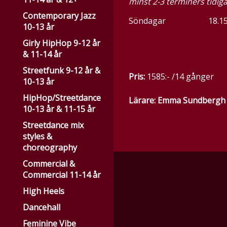
minst 2-3 terminers tidig
Contemporary Jazz
Söndagar 18.
10-13 år
Girly HipHop 9-12 år
& 11-14 år
Streetfunk 9-12 år &
Pris:
1585:- /14 gånger
10-13 år
HipHop/Streetdance
Lärare: Emma Sundbergh 
10-13 år & 11-15 år
Streetdance mix
styles &
choreography
Commercial &
Commercial 11-14 år
High Heels
Dancehall
Feminine Vibe